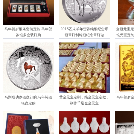
马年贺岁银条套装定购,马年贺
2015乙未羊年贺岁纯银纪念币
金银元宝定
岁银条盒装订购
银章订制纯银纪念章订做
银元宝定制
马到成功岁银盘订购,马年纯银
黄金元宝定制，纯金元宝定做，
马年贺岁金
银盘定购
制作千足金金元宝