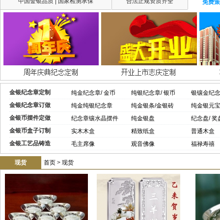
中国金银品质 | 国家检测承保
合法正规资质齐全
免费策
金银纪念章定制
纯金纪念章/ 金币
纯银纪念章/ 银币
银镶金纪
金银纪念章订做
纯金纯银纪念章
纯金银条/金银砖
纯金银元
金银币摆件定做
纪念章镶水晶摆件
纯金银盘
纪念盘/ 奖
金银币盒子订制
实木木盒
精致纸盒
普通木盒
金银工艺品铸造
毛主席像
观音佛像
福禄寿禧
现货
首页
>
现货