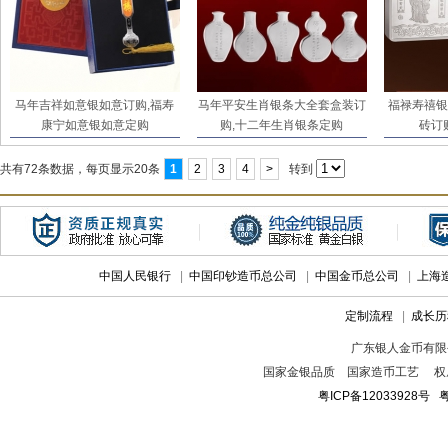
马年吉祥如意银如意订购,福寿
马年平安生肖银条大全套盒装订
福禄寿禧银
康宁如意银如意定购
购,十二年生肖银条定购
砖订
共有72条数据，每页显示20条
1
2
3
4
>
转到
中国人民银行
|
中国印钞造币总公司
|
中国金币总公司
|
上海
定制流程
|
成长历
广东银人金币有限
国家金银品质 国家造币工艺 权
粤ICP备12033928号
粤