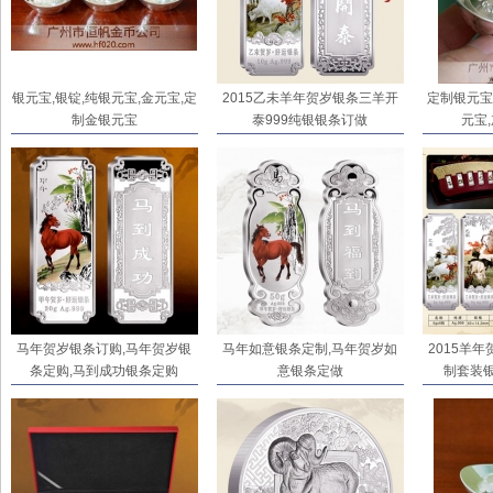
银元宝,银锭,纯银元宝,金元宝,定
2015乙未羊年贺岁银条三羊开
定制银元宝
制金银元宝
泰999纯银银条订做
元宝
马年贺岁银条订购,马年贺岁银
马年如意银条定制,马年贺岁如
2015羊
条定购,马到成功银条定购
意银条定做
制套装