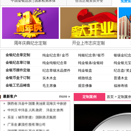
中国金银品质 | 国家检测承保
合法正规资质齐全
免费策
金银纪念章定制
纯金纪念章/ 金币
纯银纪念章/ 银币
银镶金纪
金银纪念章订做
纯金纯银纪念章
纯金银条/金银砖
纯金银元
金银币摆件定做
纪念章镶水晶摆件
纯金银盘
纪念盘/ 奖
金银币盒子订制
实木木盒
精致纸盒
普通木盒
中共XX省委组织部监制党徽
金银工艺品铸造
毛主席像
观音佛像
福禄寿禧
山西宏达钢铁集团
最新客户
more »
定制案例
首页
>
定制案
陕西省洋县中国最美油菜花海汉中旅游
文化节
中共汉中洋县人民政府、洋县文旅局
东呈（城市便捷）国际酒店集团
广东金豪漾控股有限公司
深圳普洱银行茶业有限公司