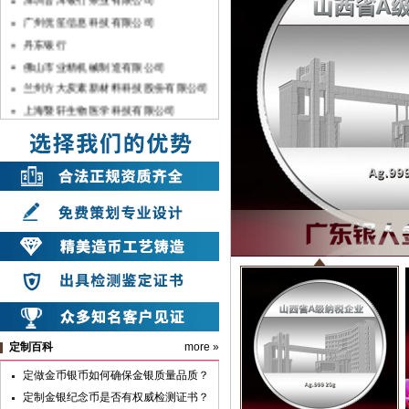
广州优笙信息科技有限公司
丹东银行
佛山市业精机械制造有限公司
兰州方大炭素新材料科技股份有限公司
上海暨轩生物医学科技有限公司
深圳宇宏集团
中国银行湛江分行
佛山市顺德农村商银行
中共汉滨区委
山东兆通科技有限公司
中共安康市委
中共汉滨区委组织部
山东长征教育科技有限公司
深圳市彬讯科技有限公司（土巴兔）
上海雪榕生物科技股份有限公司
广亚铝业集团
定制百科
more »
广州市第七中学
定做金币银币如何确保金银质量品质？
广州华夏职业学院
定制金银纪念币是否有权威检测证书？