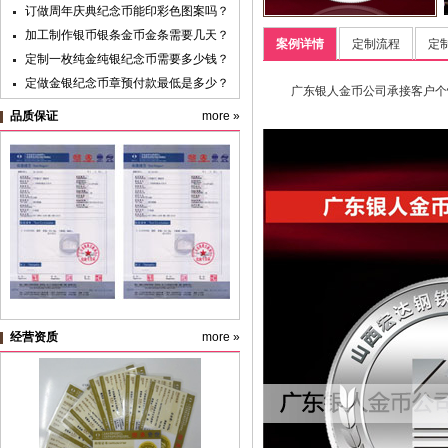
订做周年庆典纪念币能印彩色图案吗？
加工制作银币银条金币金条需要几天？
案例详情
定制流程
定
定制一枚纯金纯银纪念币需要多少钱？
定做金银纪念币章预付款最低是多少？
广东银人金币公司承接客户个
黄金纯金首饰新国标明年实施，“千足
品质保证
more »
金”标准取消
纪念银币制作与纪念金币定制：明确使
用目的很重要
纪念币盒子的九大类价格及档次
纯金银纪念章定制材料价格预算
经营资质
more »