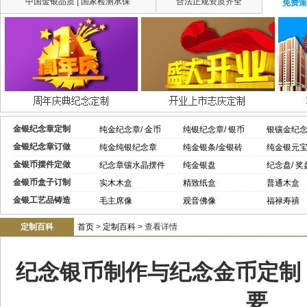
中国金银品质 | 国家检测承保
合法正规资质齐全
免费策
金银纪念章定制
纯金纪念章/ 金币
纯银纪念章/ 银币
银镶金纪
金银纪念章订做
纯金纯银纪念章
纯金银条/金银砖
纯金银元
金银币摆件定做
纪念章镶水晶摆件
纯金银盘
纪念盘/ 奖
金银币盒子订制
实木木盒
精致纸盒
普通木盒
金银工艺品铸造
毛主席像
观音佛像
福禄寿禧
定制百科
首页
>
定制百科
> 查看详情
纪念银币制作与纪念金币定制
要