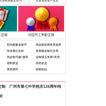
出具检测鉴定证书
众多知名客户见证
彩色图案金银币
纯金银奖牌奖章勋章
纯金银纪念钞
表面镀金银纪念章
纯金银司徽/ 徽章
金银镶玉奖牌/ 奖章
塑料胶盒
高档皮盒
屏风摆件
纯银制品
月定制 广州市第七中学校庆128周年纯
制
4