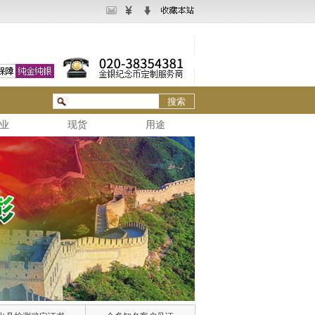
业
现货
用途