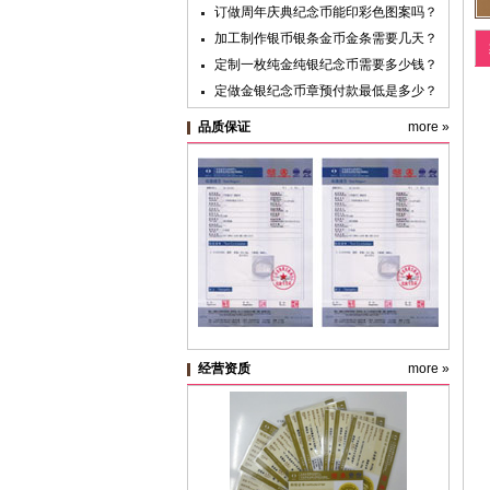
订做周年庆典纪念币能印彩色图案吗？
加工制作银币银条金币金条需要几天？
定制一枚纯金纯银纪念币需要多少钱？
定做金银纪念币章预付款最低是多少？
黄金纯金首饰新国标明年实施，“千足
品质保证
more »
金”标准取消
纪念银币制作与纪念金币定制：明确使
用目的很重要
纪念币盒子的九大类价格及档次
纯金银纪念章定制材料价格预算
经营资质
more »