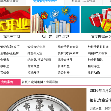
法正规资质齐全
精美造币工艺铸造
免费策划专业设计
银纪念章/ 银币
银镶金纪念章
纯金千足金金条
纯银千足银银条
金银条/金银砖
纯金银元宝
奖牌/ 奖章/ 勋章
纯铜牌/ 大铜章
纯金银盘
纪念盘/ 奖盘/ 奖碟
绒沙金摆件
纯金银钥匙
精致纸盒
普通木盒
普通纸盒
植绒布盒
观音佛像
福禄寿禧
关公财神
生肖动物
定制案例
首页
>
定制案例
> 查看详情
2016年4
银纪念章定
浏览次数：
263